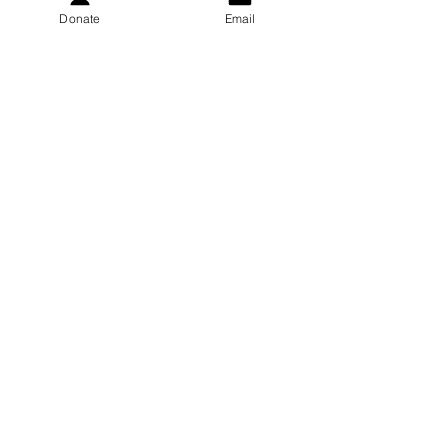
Donate
Email
Otrzymuj comiesięczne
aktualizacje
Zapisz się!
gretchen.peters@pkskids.net
PO BOX 12211
GREEN BAY, WI 54307