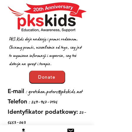
PKS Kids daje nadzieję i pomoc rodzinom.
Chcemy pomóc, niezależnie od tego, czy jest
to wymiana informacji i wsparcia, czy też
dotacja na sprzęt i terapie.
Donate
:
gretchen.peters@pkskids.net
E-mail
:
269-967-7175
Telefon
20-
Identyfikator podatkowy:
5653-043