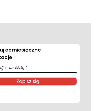
uj comiesięczne
zacje
Zapisz się!