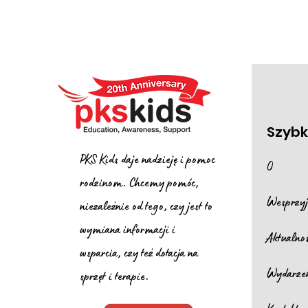
Szybki
PKS Kids daje nadzieję i pomoc
O
rodzinom. Chcemy pomóc,
Wesprzyj
niezależnie od tego, czy jest to
wymiana informacji i
Aktualno
wsparcia, czy też dotacja na
Wydarze
sprzęt i terapie.