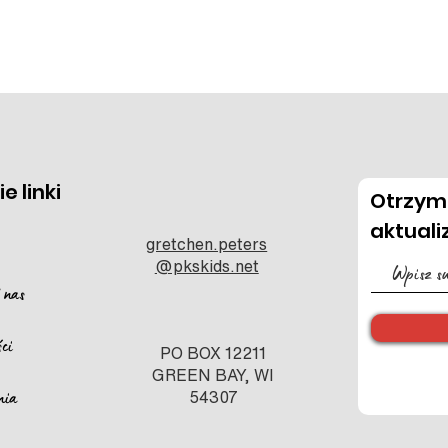
e linki
Otrzym
aktuali
gretchen.peters
@pkskids.net
 nas
ści
PO BOX 12211
GREEN BAY, WI
nia
54307