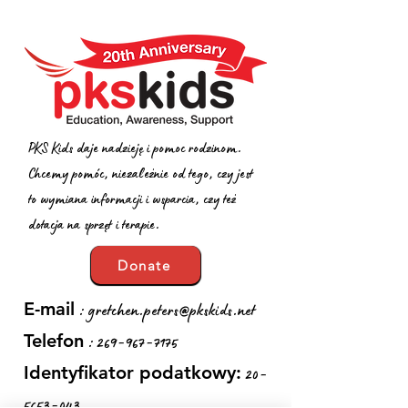
PKS Kids daje nadzieję i pomoc rodzinom.
Chcemy pomóc, niezależnie od tego, czy jest
to wymiana informacji i wsparcia, czy też
dotacja na sprzęt i terapie.
Donate
:
gretchen.peters@pkskids.net
E-mail
:
269-967-7175
Telefon
20-
Identyfikator podatkowy:
5653-043