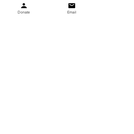
Donate
Email
Otrzymuj comiesięczne
aktualizacje
Zapisz się!
gretchen.peters@pkskids.net
PO BOX 12211