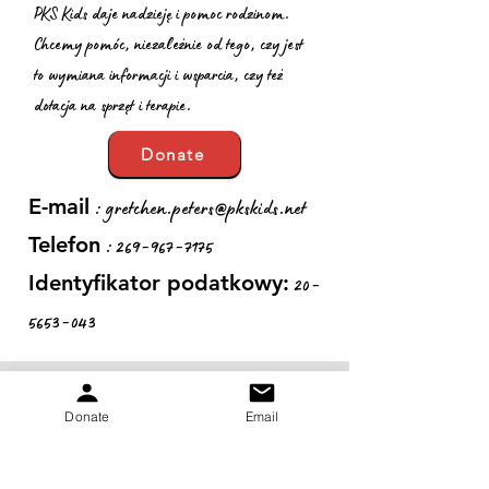
PKS Kids daje nadzieję i pomoc rodzinom.
Chcemy pomóc, niezależnie od tego, czy jest
to wymiana informacji i wsparcia, czy też
dotacja na sprzęt i terapie.
Donate
:
gretchen.peters@pkskids.net
E-mail
:
269-967-7175
Telefon
20-
Identyfikator podatkowy:
5653-043
Otrzymuj comiesięczne
Donate
Email
aktualizacje